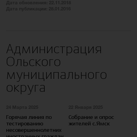
Дата обновления: 22.11.2018
Дата публикации: 28.01.2016
Администрация
Ольского
муниципального
округа
24 Марта 2025
22 Января 2025
10
Горячая линия по
Собрание и опрос
С
тестированию
жителей с.Ямск
уч
несовершеннолетних
ко
иностранных граждан
го