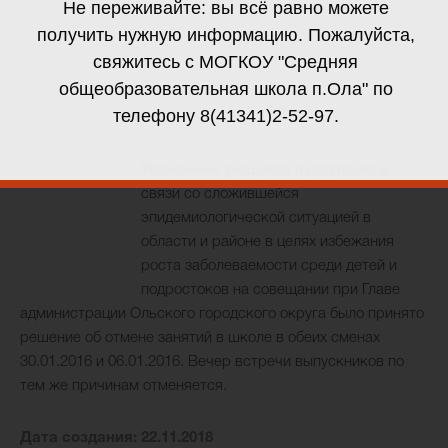
Не переживайте: вы всё равно можете
получить нужную информацию. Пожалуйста,
свяжитесь с МОГКОУ "Средняя
общеобразовательная школа п.Ола" по
телефону
8(41341)2-52-97
.
Уважаемые учащиеся и родители! В
связи со сложившейся
эпидемиологической ситуацией в
области и районе в целях избежания
роста заболеваемости среди детей и
подростоков на совещании при Главе
администрации Ольского городского округа было принято
решение об отмене занятий в школе в обеих сменах
30.01.2016 и 06.01.2016. Вечер встречи выпускников по
тем же причинам отменяется.
Дата создания: 22.11.2018