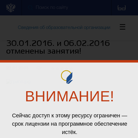
Сведения об образовательной организации
30.01.2016. и 06.02.2016
отменены занятия!
Обращения граждан
28.01.2016
Противодействие коррупции
ВНИМАНИЕ!
Дополнительные сведения
Питание
Сейчас доступ к этому ресурсу ограничен —
срок лицензии на программное обеспечение
Новости
Контакты
истёк.